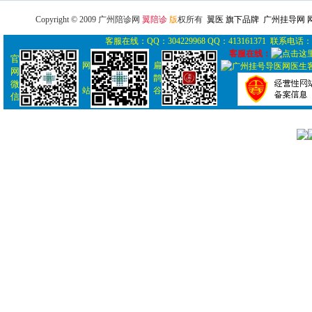
Copyright © 2009 广州陪诊网
翼陪诊
版
权所有
翼医 旗下品牌 广州挂导网
客服在线：QQ：304229968 QQ：413161371 联系电话： 0
客服在线：
官
网
扁
网
鹊
微
站
谷
信