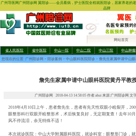
广州导医网广州陪诊网 翼陪诊——会员看病，护士医院全程就医陪诊，居家养老的
品牌
网站首页
省人民医院
省中医院
中山一院
中山二院
中山三院
中山肿瘤
您现在的位置:
广州陪诊网
>
陪诊案例
>
中山眼科医院陪诊
> 詹先生家属申请中山
詹先生家属申请中山眼科医院黄丹平教
广州陪诊网 2018-04-13 14:58:05 作者:ahui 来源:广州陪诊网 文
2018年4月10日上午，患者詹先生，患者有先天性双眼小睑裂开，20
眼整形科行双眼开睑整形术，术后恢复良好，无定期复查！去年10
风不停流泪，余无特殊不适！
本次就诊医院：中山大学附属眼科医院，就诊科室：眼整形门诊，就