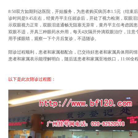
8:50双方如期到达医院，开始服务，为患者购买病历本1.5元（结束后
诊时间是9:45左右，经黄丹平主任就诊后，开处了视力检测，双眼
示双眼视力正常，双眼泪道通畅无阻塞无异常，黄丹平主任考虑因患
双眼不适，开具三种眼药水外用，每天4次隔开外滴双眼治疗，注意
用手揉眼睛，观察一下个月后复诊，不适随诊。
陪诊过程顺利，患者和家属都配合，已交待好患者和家属具体用药情
患者和家属表示能理解明白，随后送患者和家属至地铁口，11:00全
以下是此次陪诊过程图：