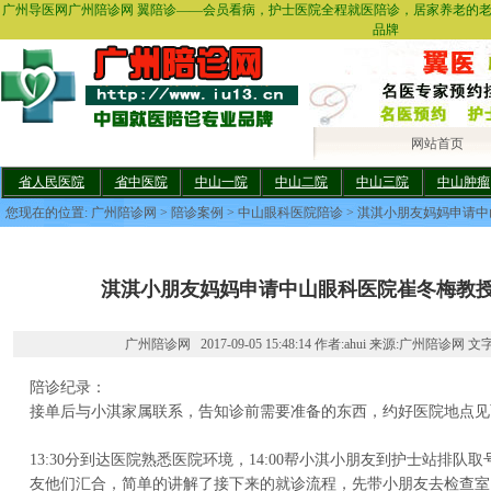
广州导医网广州陪诊网 翼陪诊——会员看病，护士医院全程就医陪诊，居家养老的
品牌
网站首页
省人民医院
省中医院
中山一院
中山二院
中山三院
中山肿瘤
您现在的位置:
广州陪诊网
>
陪诊案例
>
中山眼科医院陪诊
> 淇淇小朋友妈妈申请
淇淇小朋友妈妈申请中山眼科医院崔冬梅教
广州陪诊网 2017-09-05 15:48:14 作者:ahui 来源:广州陪诊网 文
陪诊纪录：
接单后与小淇家属联系，告知诊前需要准备的东西，约好医院地点见
13:30分到达医院熟悉医院环境，14:00帮小淇小朋友到护士站排队取
友他们汇合，简单的讲解了接下来的就诊流程，先带小朋友去检查室