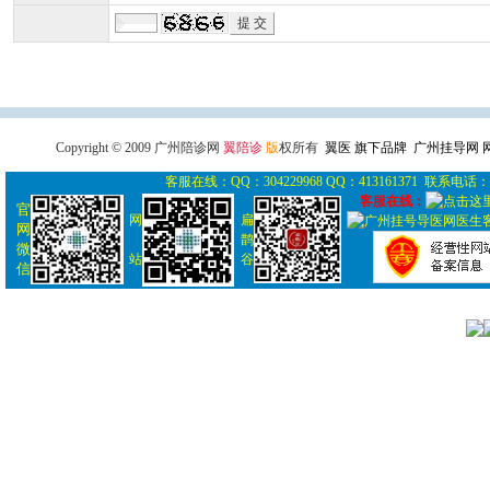
广州导医网
广州陪诊网
广州
Copyright © 2009 广州陪诊网
翼陪诊
版
权所有
翼医 旗下品牌 广州挂导网
客服在线：QQ：304229968 QQ：413161371 联系电话： 0
客服在线：
官
网
扁
网
鹊
微
站
谷
信