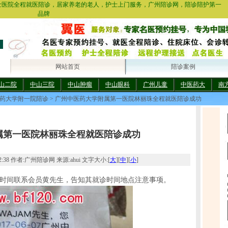
士医院全程就医陪诊，居家养老的老人，护士上门服务，广州陪诊网，陪诊陪护第一
品牌
网站首页
陪诊案例
山二院
中山三院
中山肿瘤
中山眼科
广州儿童
中医药大
南
药大学附一院陪诊
> 广州中医药大学附属第一医院林丽珠全程就医陪诊成功
属第一医院林丽珠全程就医陪诊成功
02:38 作者:广州陪诊网 来源:ahui 文字大小:[
大
][
中
][
小
]
一时间联系会员黄先生，告知其就诊时间地点注意事项。