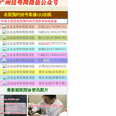
名医预约挂号客服QQ在线
广州各大医院名医预约挂号请联系在线客服
:
刘蓉[QQ:760484716]
:
小婷[QQ:1016233760]
:
杨兰[QQ:873600138]
:
晶晶[
QQ
:397215374]
:
陈琳[QQ:815886565]
:
小涵[QQ:1849424202]
:
王芳
[QQ
:1723117904]
:
小琴[QQ:943364533]
:
医生在线[全科医生]
:
医生在线[肿瘤专科]
:
医生在线[不孕不育]
最新就医陪诊资讯图片