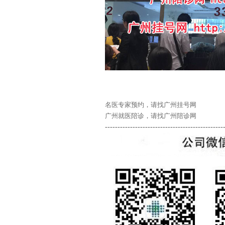
名医专家预约，请找广州挂号网
广州就医陪诊，请找广州陪诊网
-----------------------------------------------