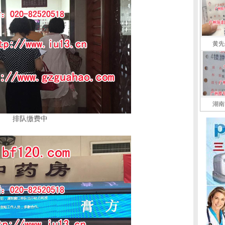
黄先
湖南
排队缴费中