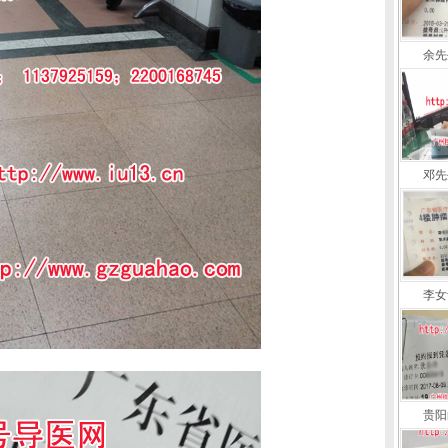
余先
邓先
李女
贵阳