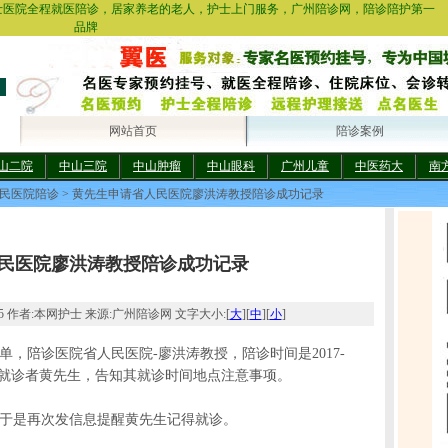
士医院全程就医陪诊，居家养老的老人，护士上门服务，广州陪诊网，陪诊陪护第一
品牌
网站首页
陪诊案例
山二院
中山三院
中山肿瘤
中山眼科
广州儿童
中医药大
南
民医院陪诊
> 黄先生申请省人民医院廖洪涛教授陪诊成功记录
民医院廖洪涛教授陪诊成功记录
16:25 作者:本网护士 来源:广州陪诊网 文字大小:[
大
][
中
][
小
]
订单，陪诊医院省人民医院-廖洪涛教授，陪诊时间是2017-
0 ，立马联系就诊者黄先生，告知其就诊时间地点注意事项。
，于是再次发信息提醒黄先生记得就诊。