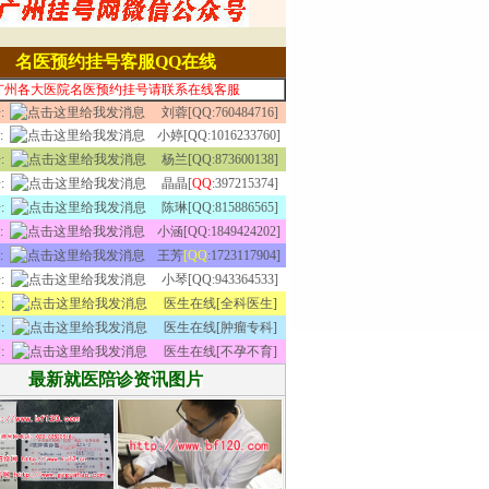
名医预约挂号客服QQ在线
广州各大医院名医预约挂号请联系在线客服
:
刘蓉[QQ:760484716]
:
小婷[QQ:1016233760]
:
杨兰[QQ:873600138]
:
晶晶[
QQ
:397215374]
:
陈琳[QQ:815886565]
:
小涵[QQ:1849424202]
:
王芳
[QQ
:1723117904]
:
小琴[QQ:943364533]
:
医生在线[全科医生]
:
医生在线[肿瘤专科]
:
医生在线[不孕不育]
最新就医陪诊资讯图片