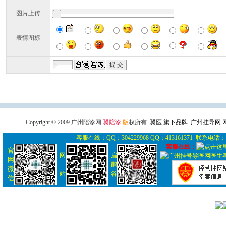
图片上传
表情图标
广州导医网
广州陪诊网
广州
Copyright © 2009 广州陪诊网
翼陪诊
版
权所有
翼医 旗下品牌 广州挂导网
客服在线：QQ：304229968 QQ：413161371 联系电话： 0
客服在线：
官
网
扁
网
鹊
微
站
谷
信