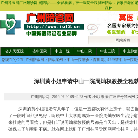
广州导医网广州陪诊网 翼陪诊——会员看病，护士医院全程就医陪诊，居家养老的
品牌
网站首页
省人民医院
省中医院
中山一院
中山二院
中山三院
中山肿瘤
您现在的位置:
广州陪诊网
>
陪诊案例
>
中山一院陪诊
> 深圳黄小姐申请中山一院
深圳黄小姐申请中山一院周灿权教授全程
广州陪诊网 2016-07-20 09:42:28 作者:小彭 来源:广州挂号导医网 
深圳的黄小姐结婚有几年了，但是一直都没有怀上孩子，就去当
了一段时间都没见好，听说中山大学附属第一医院周灿权医生治疗这
来挂他的号看病，但是打听说周灿权教授的号都是当天出，是很难挂
确保去了能看到不病。就在网上找到了广州挂号导医网帮忙挂号，并