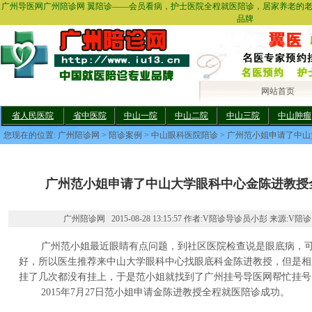
广州导医网广州陪诊网 翼陪诊——会员看病，护士医院全程就医陪诊，居家养老的
品牌
网站首页
省人民医院
省中医院
中山一院
中山二院
中山三院
中山肿瘤
您现在的位置:
广州陪诊网
>
陪诊案例
>
中山眼科医院陪诊
> 广州范小姐申请了中
广州范小姐申请了中山大学眼科中心金陈进教授
广州陪诊网 2015-08-28 13:15:57 作者:V陪诊导诊员小彭 来源:V陪诊
广州范小姐最近眼睛有点问题，到社区医院检查说是眼底病，可
好，所以医生推荐来中山大学眼科中心找眼底科金陈进教授，但是相
挂了几次都没有挂上，于是范小姐就找到了广州挂号导医网帮忙挂号
2015年7月27日范小姐申请金陈进教授全程就医陪诊成功。