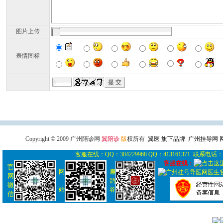
图片上传
表情图标
广州导医网
广州陪诊网
广州
Copyright © 2009 广州陪诊网
翼陪诊
版
权所有
翼医 旗下品牌 广州挂导网
客服在线：QQ：304229968 QQ：413161371 联系电话： 0
客服在线：
官
网
扁
网
鹊
微
站
谷
信