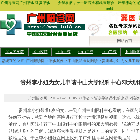
广州导医网广州陪诊网 翼陪诊——会员看病，护士医院全程就医陪诊，居家养老的
品牌
网站首页
省人民医院
省中医院
中山一院
中山二院
中山三院
中山肿瘤
您现在的位置:
广州陪诊网
>
陪诊案例
>
中山眼科医院陪诊
> 贵州李小姐为女儿申
贵州李小姐为女儿申请中山大学眼科中心邓大明
广州陪诊网 2015-08-28 13:05:39 作者:V陪诊导诊员小彭 来源:V陪诊
贵州李小姐带着6岁的女儿来到广州中山眼科中心看病，在家的
好像不对头，就到当地的医院进行了检查才发现是斜视眼，这么小就
治疗，地方医院推荐了中山眼科中心眼肌科的邓大明教授，说她可以
姐经过多方的了解，知道邓大明教授却是是这方面的专家，同时也了
较难挂的。于是李小姐就在网上找到了广州挂号导医网帮助挂号，并