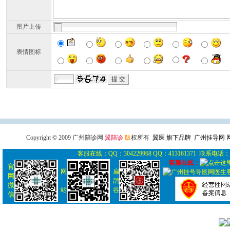
图片上传
表情图标
广州导医网
广州陪诊网
广州
Copyright © 2009 广州陪诊网
翼陪诊
版
权所有
翼医 旗下品牌 广州挂导网
客服在线：QQ：304229968 QQ：413161371 联系电话： 0
客服在线：
官
网
扁
网
鹊
微
站
谷
信