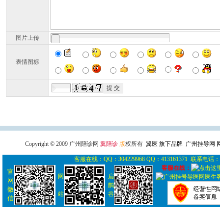
图片上传
表情图标
广州导医网
广州陪诊网
广州
Copyright © 2009 广州陪诊网
翼陪诊
版
权所有
翼医 旗下品牌 广州挂导网
客服在线：QQ：304229968 QQ：413161371 联系电话： 0
客服在线：
官
网
扁
网
鹊
微
站
谷
信