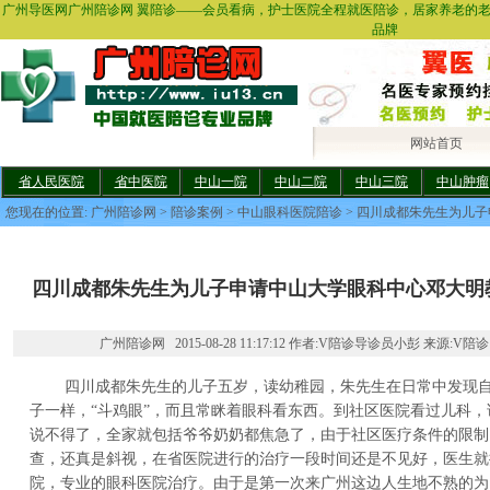
广州导医网广州陪诊网 翼陪诊——会员看病，护士医院全程就医陪诊，居家养老的
品牌
网站首页
省人民医院
省中医院
中山一院
中山二院
中山三院
中山肿瘤
您现在的位置:
广州陪诊网
>
陪诊案例
>
中山眼科医院陪诊
> 四川成都朱先生为儿
四川成都朱先生为儿子申请中山大学眼科中心邓大明
广州陪诊网 2015-08-28 11:17:12 作者:V陪诊导诊员小彭 来源:V陪诊
四川成都朱先生的儿子五岁，读幼稚园，朱先生在日常中发现自
子一样，“斗鸡眼”，而且常眯着眼科看东西。到社区医院看过儿科
说不得了，全家就包括爷爷奶奶都焦急了，由于社区医疗条件的限制
查，还真是斜视，在省医院进行的治疗一段时间还是不见好，医生就
院，专业的眼科医院治疗。由于是第一次来广州这边人生地不熟的为