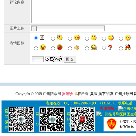
评论内容
图片上传
表情图标
广州导医网
广州陪诊网
广州
Copyright © 2009 广州陪诊网
翼陪诊
版
权所有
翼医 旗下品牌 广州挂导网
客服在线：QQ：304229968 QQ：413161371 联系电话： 0
客服在线：
官
网
扁
网
鹊
微
站
谷
信