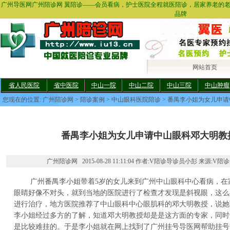
广州导医网广州陪诊网 翼陪诊——会员看病，护士医院全程就医陪诊，居家养老的
品牌
网站首页
省人民医院
省中医院
中山一院
中山二院
中山三院
中山肿瘤
您现在的位置:
广州陪诊网
>
陪诊案例
>
中山眼科医院陪诊
> 番禺李小姐为女儿申
番禺李小姐为女儿申请中山眼科邓大明教
广州陪诊网 2015-08-28 11:11:04 作者:V陪诊导诊员小彭 来源:V陪诊
广州番禺李小姐带着5岁的女儿来到广州中山眼科中心看病，在
眼睛好像不对头，就到当地的医院进行了检查才发现是斜视眼，这么
进行治疗，地方医院推荐了中山眼科中心眼肌科的邓大明教授，说她
李小姐经过多方的了解，知道邓大明教授却是是这方面的专家，同时
是比较难挂的。于是李小姐就在网上找到了广州挂号导医网帮助挂号