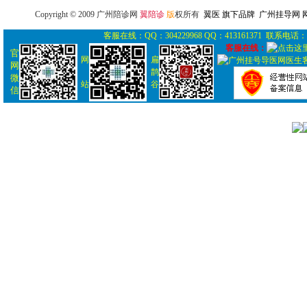
Copyright © 2009 广州陪诊网
翼陪诊
版
权所有
翼医 旗下品牌 广州挂导网
客服在线：QQ：304229968 QQ：413161371 联系电话： 0
客服在线：
官
网
扁
网
鹊
微
站
谷
信