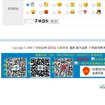
表情图标
广州导医网
广州陪诊网
广州
Copyright © 2009 广州陪诊网
翼陪诊
版
权所有
翼医 旗下品牌 广州挂导网
客服在线：QQ：304229968 QQ：413161371 联系电话： 0
客服在线：
官
网
扁
网
鹊
微
站
谷
信