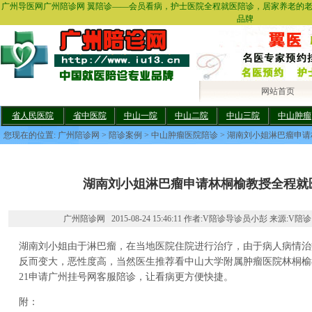
广州导医网广州陪诊网 翼陪诊——会员看病，护士医院全程就医陪诊，居家养老的
品牌
网站首页
省人民医院
省中医院
中山一院
中山二院
中山三院
中山肿瘤
您现在的位置:
广州陪诊网
>
陪诊案例
>
中山肿瘤医院陪诊
> 湖南刘小姐淋巴瘤申
湖南刘小姐淋巴瘤申请林桐榆教授全程就
广州陪诊网 2015-08-24 15:46:11 作者:V陪诊导诊员小彭 来源:V陪诊
湖南刘小姐由于淋巴瘤，在当地医院住院进行治疗，由于病人病情治
反而变大，恶性度高，当然医生推荐看中山大学附属肿瘤医院林桐榆教授
21申请广州挂号网客服陪诊，让看病更方便快捷。
附：