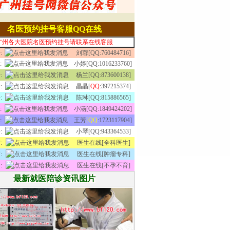
名医预约挂号客服QQ在线
广州各大医院名医预约挂号请联系在线客服
:
刘蓉[QQ:760484716]
:
小婷[QQ:1016233760]
:
杨兰[QQ:873600138]
:
晶晶[
QQ
:397215374]
:
陈琳[QQ:815886565]
:
小涵[QQ:1849424202]
:
王芳
[QQ
:1723117904]
:
小琴[QQ:943364533]
:
医生在线[全科医生]
:
医生在线[肿瘤专科]
:
医生在线[不孕不育]
最新就医陪诊资讯图片