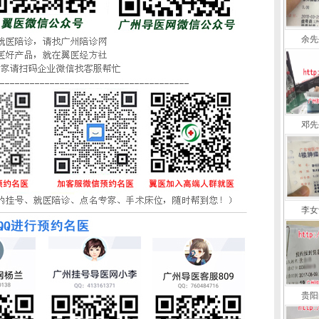
余先
邓先
李女
贵阳