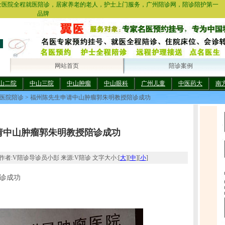
士医院全程就医陪诊，居家养老的老人，护士上门服务，广州陪诊网，陪诊陪护第一
品牌
网站首页
陪诊案例
山二院
中山三院
中山肿瘤
中山眼科
广州儿童
中医药大
南
医院陪诊
> 福州陈先生申请中山肿瘤郭朱明教授陪诊成功
请中山肿瘤郭朱明教授陪诊成功
2:44 作者:V陪诊导诊员小彭 来源:V陪诊 文字大小:[
大
][
中
][
小
]
诊成功